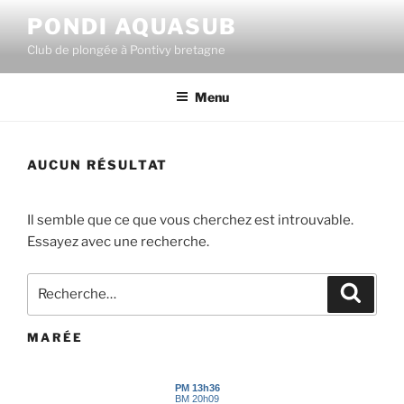
Aller
PONDI AQUASUB
au
Club de plongée à Pontivy bretagne
contenu
principal
Menu
AUCUN RÉSULTAT
Il semble que ce que vous cherchez est introuvable.
Essayez avec une recherche.
Recherche
Recher
pour
:
MARÉE